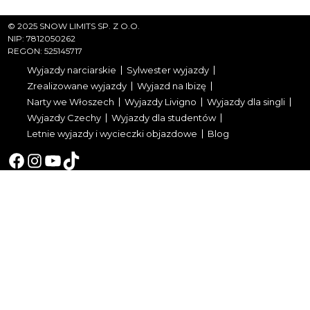
© 2025 SNOW LIMITS SP. Z O.O.
NIP: 7812050262
REGON: 525145717
Wyjazdy narciarskie
Sylwester wyjazdy
Zrealizowane wyjazdy
Wyjazd na Ibizę
Narty we Włoszech
Wyjazdy Livigno
Wyjazdy dla singli
Wyjazdy Czechy
Wyjazdy dla studentów
Letnie wyjazdy i wycieczki objazdowe
Blog
Facebook
Instagram
YouTube
TikTok