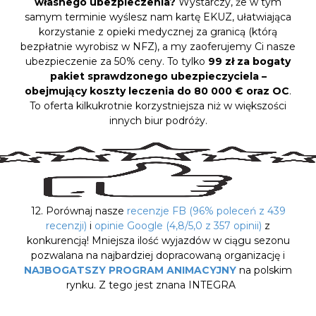
własnego ubezpieczenia?
Wystarczy, że w tym
samym terminie wyślesz nam kartę EKUZ, ułatwiająca
korzystanie z opieki medycznej za granicą (którą
bezpłatnie wyrobisz w NFZ), a my zaoferujemy Ci nasze
ubezpieczenie za 50% ceny. To tylko
99 zł za bogaty
pakiet sprawdzonego ubezpieczyciela –
obejmujący koszty leczenia do 80 000 € oraz OC
.
To oferta kilkukrotnie korzystniejsza niż w większości
innych biur podróży.
12. Porównaj nasze
recenzje FB (96% poleceń z 439
recenzji)
i
opinie Google (4,8/5,0 z 357 opinii)
z
konkurencją! Mniejsza ilość wyjazdów w ciągu sezonu
pozwalana na najbardziej dopracowaną organizację i
NAJBOGATSZY PROGRAM ANIMACYJNY
na polskim
rynku. Z tego jest znana INTEGRA