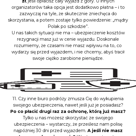
zł
, jeśli opłacisz cały wyjazd z góry. U innych
organizatorów taka opcja jest dodatkowo płatna – i to
zazwyczaj na tyle, że skutecznie zniechęca do
skorzystania, a potem zostaje tylko powiedzenie: „mądry
Polak po szkodzie”.
U nas takich sytuacji nie ma – ubezpieczenie kosztów
rezygnacji masz już w cenie wyjazdu. Doskonale
rozumiemy, że czasami nie masz wpływu na to, co
wydarzy się przed wyjazdem, i nie chcemy, abyś tracił
swoje ciężko zarobione pieniądze.
11. Czy inne biuro podróży zmusza Cię do wykupienia
swojego ubezpieczenia, nawet jeśli już je posiadasz?
Po co płacić drugi raz za ochronę, którą już masz?
Tylko u nas możesz skorzystać ze swojego
ubezpieczenia – wystarczy, że prześlesz nam polisę
najpóźniej 30 dni przed wyjazdem.
A jeśli nie masz