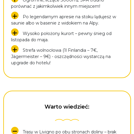
porównać z jakimkolwiek innym miejscem!
Po legendarnym apresie na stoku lądujesz w
saunie albo w basenie z widokiem na Alpy.
Wysoko położony kurort – pewny śnieg od
listopada do maja.
Strefa wolnocłowa (1l Finlandia – 7€,
Jägermeister – 9€) - oszczędności wystarczą na
upgrade do hotelu!
Warto wiedzieć:
Trasy w Livigno po obu stronach doliny – brak