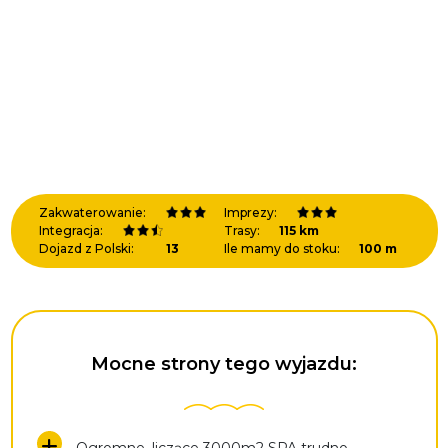
Zakwaterowanie:
Imprezy:
Integracja:
Trasy:
115 km
Dojazd z Polski:
13
Ile mamy do stoku:
100 m
Mocne strony tego wyjazdu:
Ogromne, liczące 3000m2 SPA trudno