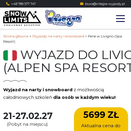
Skip
+48 789 577 747
biuro@integra-wyjazdy.pl
to
content
Strona główna
>
Wyjazdy na narty i snowboard
>
Ferie w Livigno (Spa
Resort)
WYJAZD DO LIVI
(ALPEN SPA RESORT
Wyjazd na narty i snowboard
z możliwością
całodniowych szkoleń
dla osób w każdym wieku!
5699 ZŁ
21-27.02.27
(Pobyt na miejscu)
Aktualna cena do