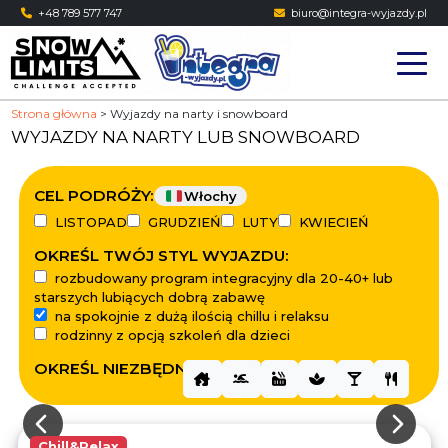
Skip
+48 789 577 747
biuro@integra-wyjazdy.pl
to
content
Strona główna
>
Wyjazdy na narty i snowboard
WYJAZDY NA NARTY LUB SNOWBOARD
CEL PODRÓŻY:
Włochy
LISTOPAD
GRUDZIEŃ
LUTY
KWIECIEŃ
OKREŚL TWÓJ STYL WYJAZDU:
rozbudowany program integracyjny dla 20-40+ lub
starszych lubiących dobrą zabawę
na spokojnie z dużą ilością chillu i relaksu
rodzinny z opcją szkoleń dla dzieci
OKREŚL NIEZBĘDNE PRIORYTETY
Chill&Relax