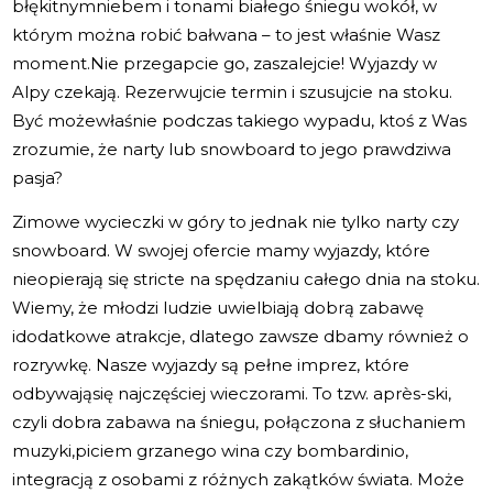
błękitnymniebem i tonami białego śniegu wokół, w
którym można robić bałwana – to jest właśnie Wasz
moment.Nie przegapcie go, zaszalejcie! Wyjazdy w
Alpy czekają. Rezerwujcie termin i szusujcie na stoku.
Być możewłaśnie podczas takiego wypadu, ktoś z Was
zrozumie, że narty lub snowboard to jego prawdziwa
pasja?
Zimowe wycieczki w góry to jednak nie tylko narty czy
snowboard. W swojej ofercie mamy wyjazdy, które
nieopierają się stricte na spędzaniu całego dnia na stoku.
Wiemy, że młodzi ludzie uwielbiają dobrą zabawę
idodatkowe atrakcje, dlatego zawsze dbamy również o
rozrywkę. Nasze wyjazdy są pełne imprez, które
odbywająsię najczęściej wieczorami. To tzw. après-ski,
czyli dobra zabawa na śniegu, połączona z słuchaniem
muzyki,piciem grzanego wina czy bombardinio,
integracją z osobami z różnych zakątków świata. Może