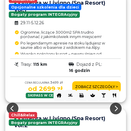
Integra w Livigno (Spa Resort)
Opcjonalne szkolenia dla dzieci
vol.1
Bogaty program INTEGRAcyjny
29.11-5.12.26
Ogromne, liczące 3000m2 SPA trudno
porównać z jakimkolwiek innym miejscem!
Po legendarnym apresie na stoku lądujesz w
saunie albo w basenie z widokiem na Alpy.
Wysoko położony kurort – pewny śnieg od
listopada do maja.
Trasy:
115 km
Dojazd z PL:
Strefa wolnocłowa (1l Finlandia – 7€,
Jägermeister – 9€) - oszczędności wystarczą
16 godzin
na upgrade do hotelu!
Trasy w Livigno po obu stronach doliny – brak
3499 zł
CENA REGULARNA:
połączenia wyciągami.
ZOBACZ SZCZEGÓŁY >
od 2699 zł
Mimo, że Livigno leży bliżej niż inne
miejscowości we Włoszech to autokarem
SKIPASS W CENIE!
jedzie się dłuższą trasą z Polski.
Chill&Relax
Integra w Livigno (Spa Resort)
Bogaty program INTEGRAcyjny
vol.2