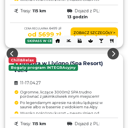
Wysoko położony kurort – pewny śnieg od
listopada do maja.
Trasy:
115 km
Dojazd z PL:
Strefa wolnocłowa (1l Finlandia – 7€,
Jägermeister – 9€) - oszczędności wystarczą
13 godzin
na upgrade do hotelu!
Trasy w Livigno po obu stronach doliny – brak
6499 zł
CENA REGULARNA:
połączenia wyciągami.
ZOBACZ SZCZEGÓŁY >
od 5699 zł
Brak aneksów – pyszne wyżywienie HB w
hotelu tylko 30€/dzień.
SKIPASS W CENIE!
Chill&Relax
Integra w Livigno (Spa Resort)
Bogaty program INTEGRAcyjny
vol.4
11-17.04.27
Ogromne, liczące 3000m2 SPA trudno
porównać z jakimkolwiek innym miejscem!
Po legendarnym apresie na stoku lądujesz w
saunie albo w basenie z widokiem na Alpy.
Wysoko położony kurort – pewny śnieg od
listopada do maja.
Trasy:
115 km
Dojazd z PL:
Strefa wolnocłowa (1l Finlandia – 7€,
Jägermeister – 9€) - oszczędności wystarczą