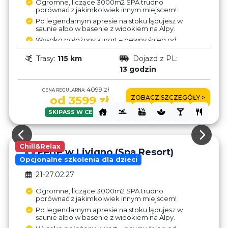
Ogromne, liczące 3000m2 SPA trudno
porównać z jakimkolwiek innym miejscem!
Po legendarnym apresie na stoku lądujesz w
saunie albo w basenie z widokiem na Alpy.
Wysoko położony kurort – pewny śnieg od
listopada do maja.
Trasy:
115 km
Dojazd z PL:
Strefa wolnocłowa (1l Finlandia – 7€,
Jägermeister – 9€) - oszczędności wystarczą
13 godzin
na upgrade do hotelu!
Trasy w Livigno po obu stronach doliny – brak
4099 zł
CENA REGULARNA:
połączenia wyciągami.
ZOBACZ SZCZEGÓŁY >
od 3599 zł
Brak aneksów – pyszne wyżywienie HB w
hotelu tylko 30€/dzień.
SKIPASS W CENIE!
Chill&Relax
Ferie w Livigno (Spa Resort)
Opcjonalne szkolenia dla dzieci
21-27.02.27
Ogromne, liczące 3000m2 SPA trudno
porównać z jakimkolwiek innym miejscem!
Po legendarnym apresie na stoku lądujesz w
saunie albo w basenie z widokiem na Alpy.