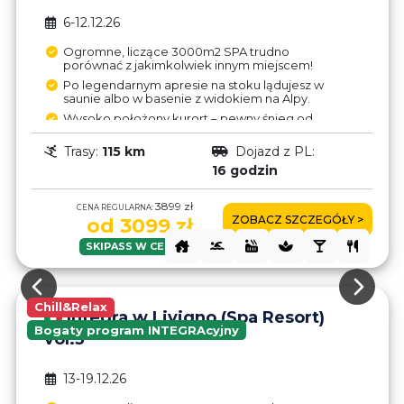
6-12.12.26
Ogromne, liczące 3000m2 SPA trudno
porównać z jakimkolwiek innym miejscem!
Po legendarnym apresie na stoku lądujesz w
saunie albo w basenie z widokiem na Alpy.
Wysoko położony kurort – pewny śnieg od
listopada do maja.
Trasy:
115 km
Dojazd z PL:
Strefa wolnocłowa (1l Finlandia – 7€,
Jägermeister – 9€) - oszczędności wystarczą
16 godzin
na upgrade do hotelu!
Trasy w Livigno po obu stronach doliny – brak
3899 zł
CENA REGULARNA:
połączenia wyciągami.
ZOBACZ SZCZEGÓŁY >
od 3099 zł
Mimo, że Livigno leży bliżej niż inne
miejscowości we Włoszech to autokarem
SKIPASS W CENIE!
jedzie się dłuższą trasą z Polski.
Chill&Relax
Integra w Livigno (Spa Resort)
Bogaty program INTEGRAcyjny
vol.3
13-19.12.26