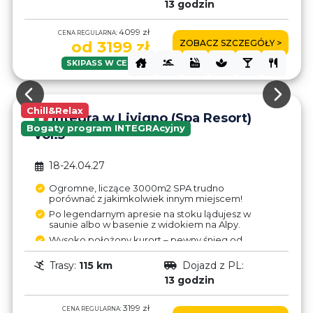
13 godzin
na upgrade do hotelu!
Trasy w Livigno po obu stronach doliny – brak
4099 zł
CENA REGULARNA:
połączenia wyciągami.
ZOBACZ SZCZEGÓŁY >
od 3199 zł
Brak aneksów – pyszne wyżywienie HB w
hotelu tylko 30€/dzień.
SKIPASS W CENIE!
Chill&Relax
Integra w Livigno (Spa Resort)
Bogaty program INTEGRAcyjny
vol.5
18-24.04.27
Ogromne, liczące 3000m2 SPA trudno
porównać z jakimkolwiek innym miejscem!
Po legendarnym apresie na stoku lądujesz w
saunie albo w basenie z widokiem na Alpy.
Wysoko położony kurort – pewny śnieg od
listopada do maja.
Trasy:
115 km
Dojazd z PL:
Strefa wolnocłowa (1l Finlandia – 7€,
Jägermeister – 9€) - oszczędności wystarczą
13 godzin
na upgrade do hotelu!
Trasy w Livigno po obu stronach doliny – brak
3199 zł
CENA REGULARNA:
połączenia wyciągami.