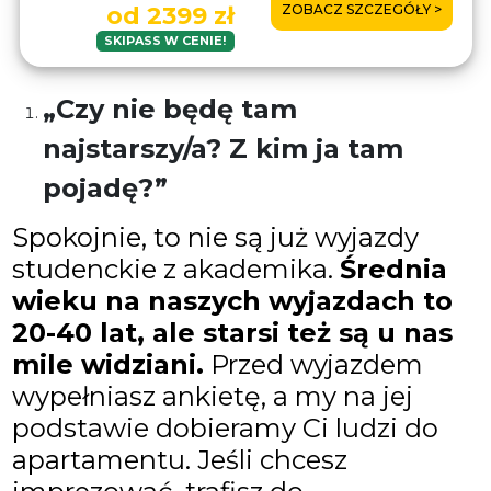
ZOBACZ SZCZEGÓŁY >
od 2399 zł
Brak aneksów – pyszne wyżywienie HB w
hotelu tylko 30€/dzień.
SKIPASS W CENIE!
„Czy nie będę tam
najstarszy/a? Z kim ja tam
pojadę?”
Spokojnie, to nie są już wyjazdy
studenckie z akademika.
Średnia
wieku na naszych wyjazdach to
20-40 lat, ale starsi też są u nas
mile widziani.
Przed wyjazdem
wypełniasz ankietę, a my na jej
podstawie dobieramy Ci ludzi do
apartamentu. Jeśli chcesz