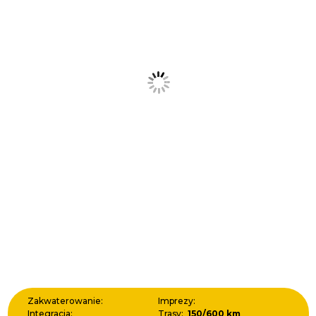
Zakwaterowanie:
Imprezy:
Integracja:
Trasy:
150/600 km