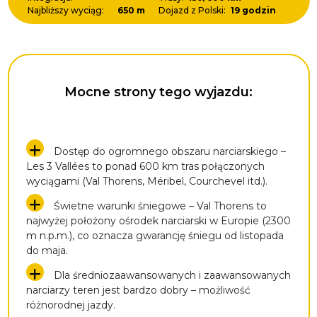
Najbliższy wyciąg:
650 m
Dojazd z Polski:
19 godzin
Mocne strony tego wyjazdu:
Dostęp do ogromnego obszaru narciarskiego –
Les 3 Vallées to ponad 600 km tras połączonych
wyciągami (Val Thorens, Méribel, Courchevel itd.).
Świetne warunki śniegowe – Val Thorens to
najwyżej położony ośrodek narciarski w Europie (2300
m n.p.m.), co oznacza gwarancję śniegu od listopada
do maja.
Dla średniozaawansowanych i zaawansowanych
narciarzy teren jest bardzo dobry – możliwość
różnorodnej jazdy.