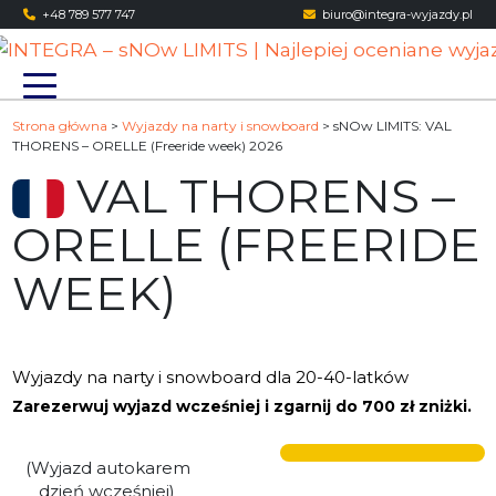
Skip
+48 789 577 747
biuro@integra-wyjazdy.pl
to
content
Strona główna
>
Wyjazdy na narty i snowboard
>
sNOw LIMITS: VAL
THORENS – ORELLE (Freeride week) 2026
VAL THORENS –
ORELLE (FREERIDE
WEEK)
Wyjazdy na narty i snowboard dla 20-40-latków
Zarezerwuj wyjazd wcześniej i zgarnij do 700 zł zniżki.
(Wyjazd autokarem
dzień wcześniej)