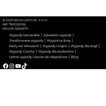
© 2025 SNOW LIMITS SP. Z O.O.
NIP: 7812050262
REGON: 525145717
Wyjazdy narciarskie
Sylwester wyjazdy
Zrealizowane wyjazdy
Wyjazd na Ibizę
Narty we Włoszech
Wyjazdy Livigno
Wyjazdy dla singli
Wyjazdy Czechy
Wyjazdy dla studentów
Letnie wyjazdy i wycieczki objazdowe
Blog
Facebook
Instagram
YouTube
TikTok