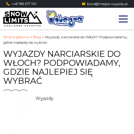
Skip
+48 789 577 747
biuro@integra-wyjazdy.pl
to
content
Strona główna
>
Blog
>
Wyjazdy narciarskie do Włoch? Podpowiadamy,
gdzie najlepiej się wybrać
WYJAZDY NARCIARSKIE DO
WŁOCH? PODPOWIADAMY,
GDZIE NAJLEPIEJ SIĘ
WYBRAĆ