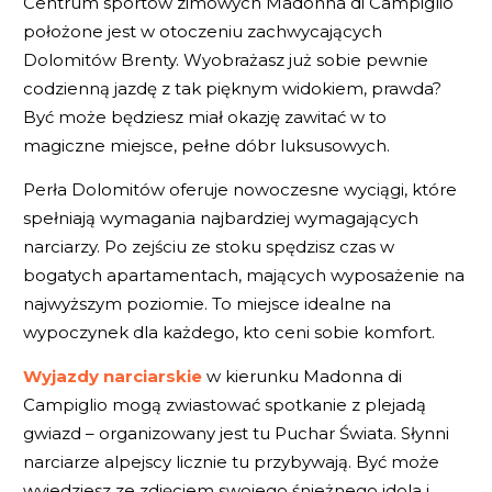
Centrum sportów zimowych Madonna di Campiglio
położone jest w otoczeniu zachwycających
Dolomitów Brenty. Wyobrażasz już sobie pewnie
codzienną jazdę z tak pięknym widokiem, prawda?
Być może będziesz miał okazję zawitać w to
magiczne miejsce, pełne dóbr luksusowych.
Perła Dolomitów oferuje nowoczesne wyciągi, które
spełniają wymagania najbardziej wymagających
narciarzy. Po zejściu ze stoku spędzisz czas w
bogatych apartamentach, mających wyposażenie na
najwyższym poziomie. To miejsce idealne na
wypoczynek dla każdego, kto ceni sobie komfort.
Wyjazdy narciarskie
w kierunku Madonna di
Campiglio mogą zwiastować spotkanie z plejadą
gwiazd – organizowany jest tu Puchar Świata. Słynni
narciarze alpejscy licznie tu przybywają. Być może
wyjedziesz ze zdjęciem swojego śnieżnego idola i