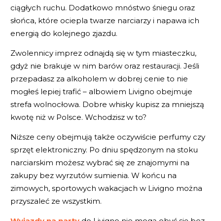
ciągłych ruchu. Dodatkowo mnóstwo śniegu oraz
słońca, które ociepla twarze narciarzy i napawa ich
energią do kolejnego zjazdu.
Zwolennicy imprez odnajdą się w tym miasteczku,
gdyż nie brakuje w nim barów oraz restauracji. Jeśli
przepadasz za alkoholem w dobrej cenie to nie
mogłeś lepiej trafić – albowiem Livigno obejmuje
strefa wolnocłowa. Dobre whisky kupisz za mniejszą
kwotę niż w Polsce. Wchodzisz w to?
Niższe ceny obejmują także oczywiście perfumy czy
sprzęt elektroniczny. Po dniu spędzonym na stoku
narciarskim możesz wybrać się ze znajomymi na
zakupy bez wyrzutów sumienia. W końcu na
zimowych, sportowych wakacjach w Livigno można
przyszaleć ze wszystkim.
Wyjazdy na narty
do Livigno nie mogą obyć się bez