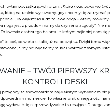
ych pytań początkujących brzmi:
„Która noga powinna być 
a, którą naturalnie wysuwamy, gdy chcemy się zatrzymać 
 pchnie. Dla większości ludzi to lewa noga – wtedy mówimy 
awa noga jest z przodu – mamy do czynienia z „goofy”. Nie m
To kwestia osobistego balansu, z którym najlepiej nam się p
” to coś, co warto ustalić już na początku. Dzięki temu wią
tawione, a my nie będziemy musieli walczyć z samym usta
u.
ANIE – TWÓJ PIERWSZY K
KONTROLI DESKI
j przygody ze snowboardem największym wyzwaniem nie jes
 odpowiednim momencie. To właśnie brak umiejętności ham
gą wydawać się nieprzewidywalne i stresujące. Dlatego z