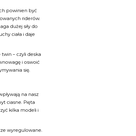
ych powinien być
nsowanych riderów.
ga dużej siły do
hy ciała i daje
 twin – czyli deska
ównowagę i oswoić
ymywania się.
wpływają na nasz
t ciasne. Pięta
yć kilka modeli i
brze wyregulowane.