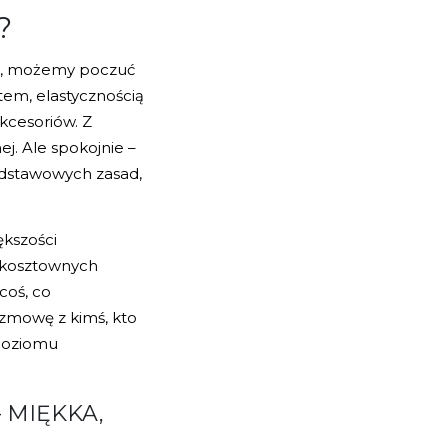
?
ej, możemy poczuć
ałtem, elastycznością
kcesoriów. Z
j. Ale spokojnie –
odstawowych zasad,
ększości
y kosztownych
coś, co
ozmowę z kimś, kto
 poziomu
MIĘKKA,