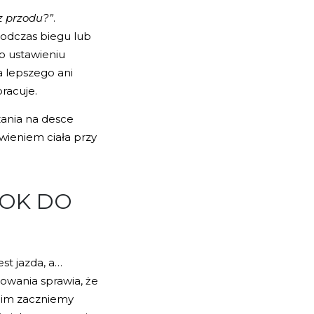
z przodu?”
.
podczas biegu lub
o ustawieniu
a lepszego ani
racuje.
zania na desce
wieniem ciała przy
ROK DO
t jazda, a…
owania sprawia, że
anim zaczniemy