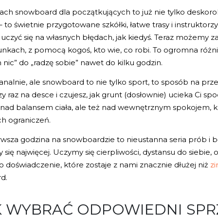
sach snowboard dla początkujących to już nie tylko deskorol
 to świetnie przygotowane szkółki, łatwe trasy i instruktorzy
uczyć się na własnych błędach, jak kiedyś. Teraz możemy z
kach, z pomocą kogoś, kto wie, co robi. To ogromna różnic
nic” do „radzę sobie” nawet do kilku godzin.
nalnie, ale snowboard to nie tylko sport, to sposób na prze
zy raz na desce i czujesz, jak grunt (dosłownie) ucieka Ci sp
 nad balansem ciała, ale też nad wewnętrznym spokojem, k
h ograniczeń.
erwsza godzina na snowboardzie to nieustanna seria prób i b
się najwięcej. Uczymy się cierpliwości, dystansu do siebie,
o doświadczenie, które zostaje z nami znacznie dłużej niż
z
d.
K WYBRAĆ ODPOWIEDNI SPR