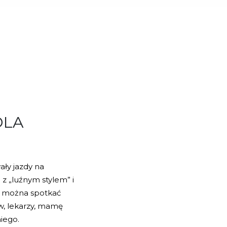
DLA
ały jazdy na
 z „luźnym stylem” i
u można spotkać
w, lekarzy, mamę
niego.