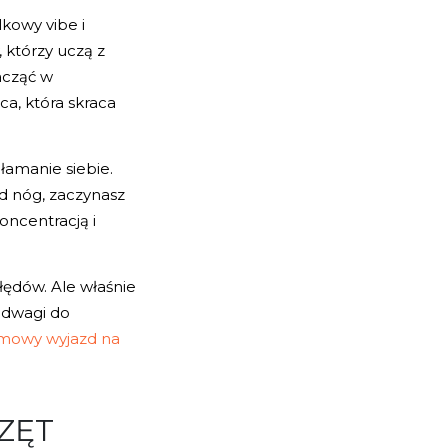
kowy vibe i
, którzy uczą z
acząć w
a, która skraca
łamanie siebie.
od nóg, zaczynasz
oncentracją i
łędów. Ale właśnie
 odwagi do
imowy wyjazd na
ZĘT