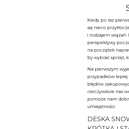
Kiedy po raz pier
się nieco przytłocze
i rodzajem wiązań.
perspektywy począt
na początek napra
by wybrać sprzęt, 
Na pierwszym wyjeź
przypadków lepiej 
błędów zakupowych 
rzeczywiście nas w
pomoże nam dobrać 
umiejętności.
DESKA SNO
KRÓTKA I S