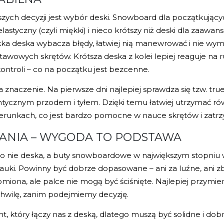
szych decyzji jest wybór deski. Snowboard dla początkując
astyczny (czyli miękki) i nieco krótszy niż deski dla zaawa
a deska wybacza błędy, łatwiej nią manewrować i nie wyma
wowych skrętów. Krótsza deska z kolei lepiej reaguje na ruc
ontroli – co na początku jest bezcenne.
a znaczenie. Na pierwsze dni najlepiej sprawdza się tzw. true
ntycznym przodem i tyłem. Dzięki temu łatwiej utrzymać r
kierunkach, co jest bardzo pomocne w nauce skrętów i zatrz
ZANIA – WYGODA TO PODSTAWA
 nie deska, a buty snowboardowe w największym stopniu 
uki. Powinny być dobrze dopasowane – ani za luźne, ani zby
iona, ale palce nie mogą być ściśnięte. Najlepiej przymierz
hwilę, zanim podejmiemy decyzję.
t, który łączy nas z deską, dlatego muszą być solidne i do