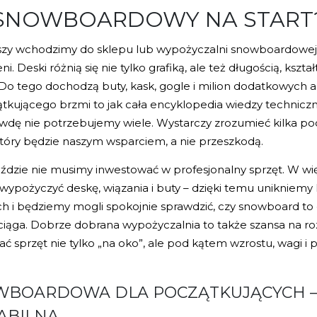
SNOWBOARDOWY NA START
wszy wchodzimy do sklepu lub wypożyczalni snowboardow
ni. Deski różnią się nie tylko grafiką, ale też długością, kszt
 Do tego dochodzą buty, kask, gogle i milion dodatkowych a
kującego brzmi to jak cała encyklopedia wiedzy techniczne
wdę nie potrzebujemy wiele. Wystarczy zrozumieć kilka p
który będzie naszym wsparciem, a nie przeszkodą.
dzie nie musimy inwestować w profesjonalny sprzęt. W wi
wypożyczyć deskę, wiązania i buty – dzięki temu unikniem
i będziemy mogli spokojnie sprawdzić, czy snowboard to 
ciąga. Dobrze dobrana wypożyczalnia to także szansa na r
sprzęt nie tylko „na oko”, ale pod kątem wzrostu, wagi i
WBOARDOWA DLA POCZĄTKUJĄCYCH – 
TABILNA