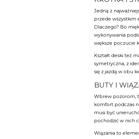
Jedną z najważniej
przede wszystkim el
Dlaczego? Bo miękk
wykonywania podsta
większe poczucie k
Kształt deski też m
symetryczna, z ide
się z jazdą w obu 
BUTY I WIĄ
Wbrew pozorom, to
komfort podczas na
musi być unieruchom
pochodzić w nich c
Wiązania to elemen