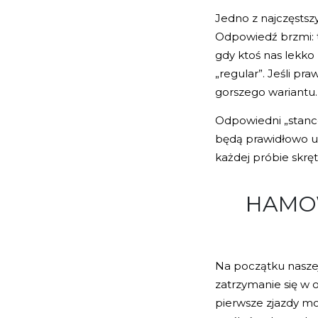
Jedno z najczęstsz
Odpowiedź brzmi: t
gdy ktoś nas lekko
„regular”. Jeśli pr
gorszego wariantu. 
Odpowiedni „stance
będą prawidłowo us
każdej próbie skręt
HAMOW
Na początku nasze
zatrzymanie się w
pierwsze zjazdy mo