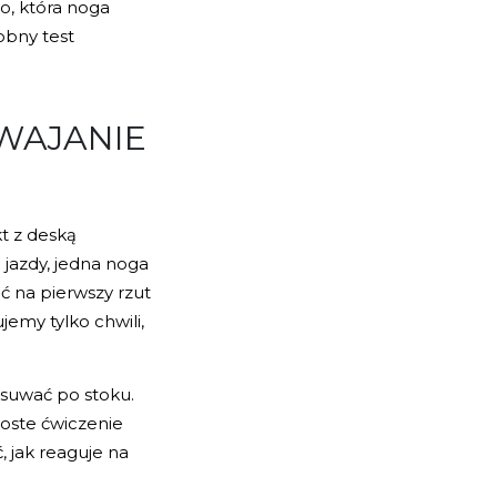
o, która noga
robny test
SWAJANIE
kt z deską
jazdy, jedna noga
oć na pierwszy rzut
jemy tylko chwili,
zsuwać po stoku.
oste ćwiczenie
 jak reaguje na