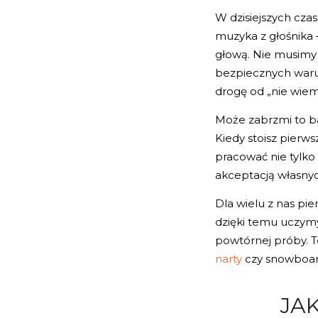
W dzisiejszych cza
muzyka z głośnika –
głową. Nie musimy 
bezpiecznych warun
drogę od „nie wiem 
Może zabrzmi to ba
Kiedy stoisz pierws
pracować nie tylko
akceptacją własnyc
Dla wielu z nas pi
dzięki temu uczymy 
powtórnej próby. T
narty
czy snowboar
JA