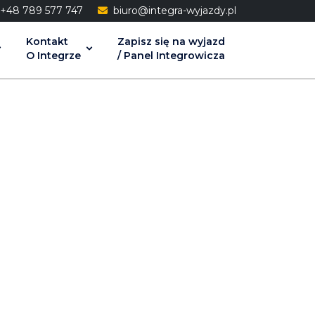
48 789 577 747
biuro@integra-wyjazdy.pl
Kontakt
Zapisz się na wyjazd
O Integrze
/ Panel Integrowicza