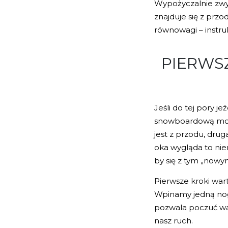
Wypożyczalnie zwyk
znajduje się z przod
równowagi – instr
PIERWSZ
Jeśli do tej pory j
snowboardową może 
jest z przodu, drug
oka wygląda to nien
by się z tym „nowy
Pierwsze kroki war
Wpinamy jedną nogę
pozwala poczuć wag
nasz ruch.