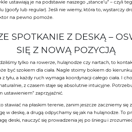
le ustawiają je na podstawie naszego „stance’u” – czyli teg
u (goofy lub regular). Jeśli nie wiemy, która to, wystarczy d
uktor na pewno pomoże.
E SPOTKANIE Z DESKĄ – O
SIĘ Z NOWĄ POZYCJĄ
eździliśmy tylko na rowerze, hulajnodze czy nartach, to konta
być szokiem dla ciała. Nagle stoimy bokiem do kierunku 
a z tyłu, a każdy ruch wymaga koordynacji całego ciała. I ch
aturalnie, z czasem staje się absolutnie intuicyjne. Potrzebu
m ustawieniem” zaprzyjaźnić.
to stawiać na płaskim terenie, zanim jeszcze zaczniemy się 
 w deskę, a drugą odpychamy się jak na hulajnodze. To pr
ę deski, nauczyć się prowadzenia jej po śniegu i zrozumieć,