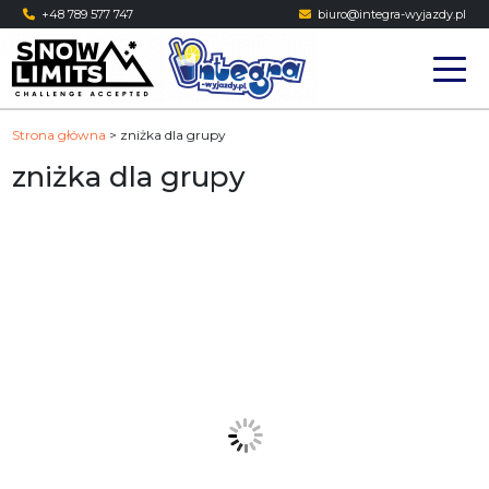
Skip
+48 789 577 747
biuro@integra-wyjazdy.pl
to
content
Strona główna
>
zniżka dla grupy
zniżka dla grupy