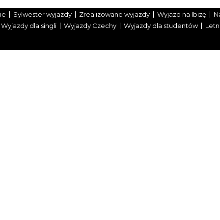
ie
Sylwester wyjazdy
Zrealizowane wyjazdy
Wyjazd na Ibizę
N
Wyjazdy dla singli
Wyjazdy Czechy
Wyjazdy dla studentów
Letn