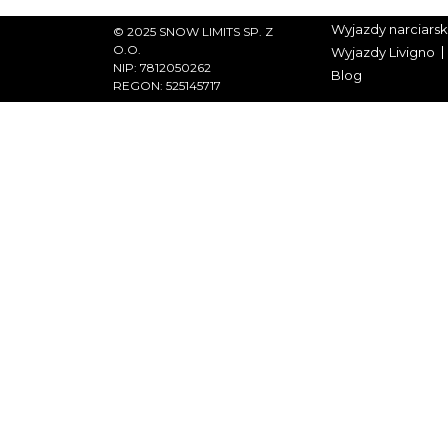
Wyjazdy narciarsk
© 2025 SNOW LIMITS SP. Z
O.O.
Wyjazdy Livigno
NIP: 7812050262
Blog
REGON: 525145717