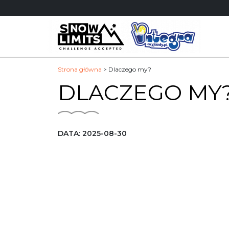
Skip
to
content
Strona główna
>
Dlaczego my?
DLACZEGO MY
DATA: 2025-08-30