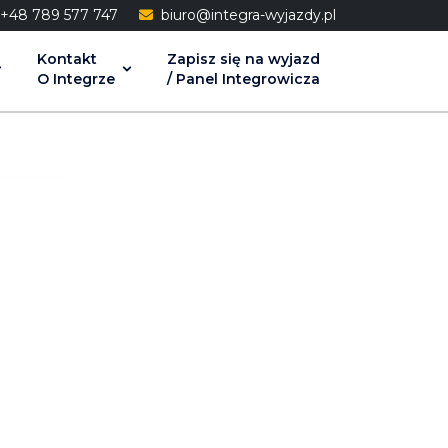
48 789 577 747
biuro@integra-wyjazdy.pl
Kontakt
Zapisz się na wyjazd
O Integrze
/ Panel Integrowicza