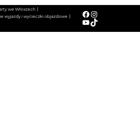
arty we Włoszech
Facebook
Instagram
ie wyjazdy i wycieczki objazdowe
YouTube
TikTok