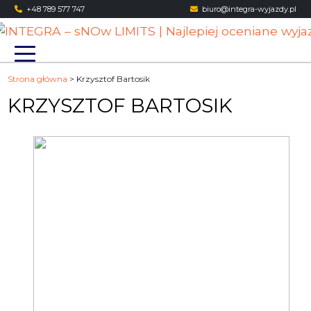
Skip
+48 789 577 747
biuro@integra-wyjazdy.pl
to
content
Strona główna
>
Krzysztof Bartosik
KRZYSZTOF BARTOSIK