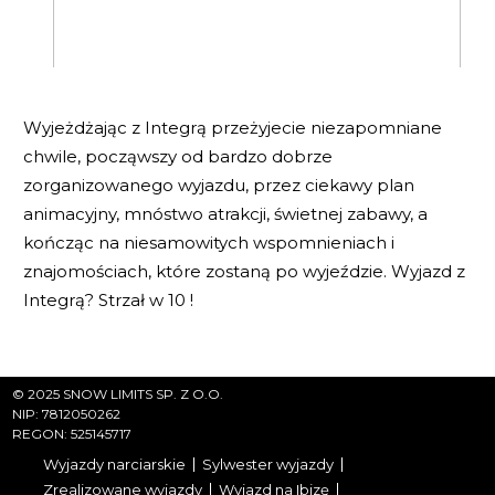
Wyjeżdżając z Integrą przeżyjecie niezapomniane
chwile, począwszy od bardzo dobrze
zorganizowanego wyjazdu, przez ciekawy plan
animacyjny, mnóstwo atrakcji, świetnej zabawy, a
kończąc na niesamowitych wspomnieniach i
znajomościach, które zostaną po wyjeździe. Wyjazd z
Integrą? Strzał w 10 !
© 2025 SNOW LIMITS SP. Z O.O.
NIP: 7812050262
REGON: 525145717
Wyjazdy narciarskie
Sylwester wyjazdy
Zrealizowane wyjazdy
Wyjazd na Ibizę