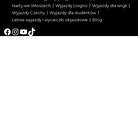
Narty we Włoszech
Wyjazdy Livigno
Wyjazdy dla singli
Wyjazdy Czechy
Wyjazdy dla studentów
Letnie wyjazdy i wycieczki objazdowe
Blog
Facebook
Instagram
YouTube
TikTok